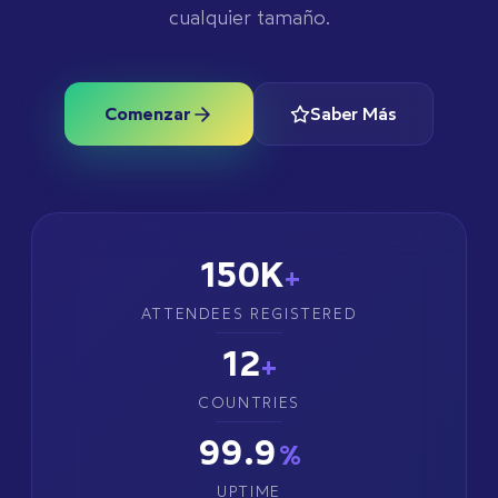
cualquier tamaño.
Comenzar
Saber Más
150
K
+
ATTENDEES REGISTERED
12
+
COUNTRIES
99.9
%
UPTIME