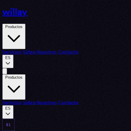
willay
Productos
Servicios
Sobre Nosotros
Contacto
ES
Productos
Servicios
Sobre Nosotros
Contacto
ES
01