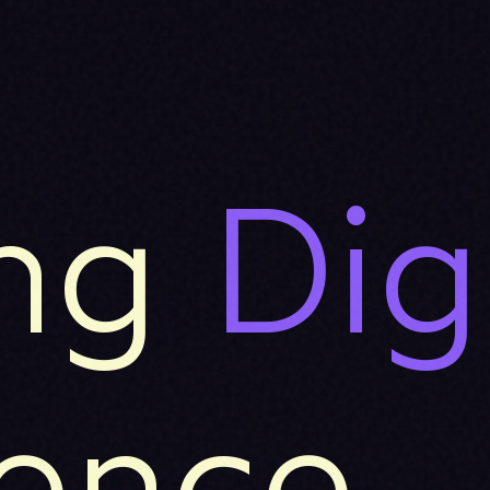
ng
Dig
lence