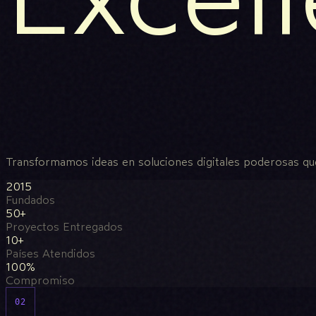
Transformamos ideas en soluciones digitales poderosas qu
2015
Fundados
50+
Proyectos Entregados
10+
Países Atendidos
100%
Compromiso
02