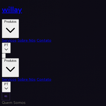
willay
Produtos
Serviços
Sobre Nós
Contato
PT
Produtos
Serviços
Sobre Nós
Contato
PT
01
Quem Somos