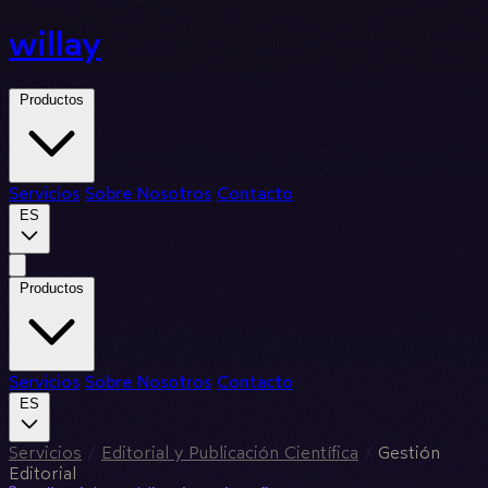
willay
Productos
Servicios
Sobre Nosotros
Contacto
ES
Productos
Servicios
Sobre Nosotros
Contacto
ES
Servicios
/
Editorial y Publicación Científica
/
Gestión
Editorial