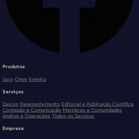
Produtos
Socy
Omni
Eventio
Serviços
Design
Desenvolvimento
Editorial e Publicação Científica
Conteúdo e Comunicação
Membros e Comunidades
Análise e Operações
Todos os Serviços
Empresa