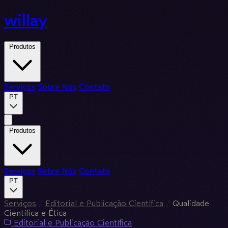
willay
Produtos
Serviços
Sobre Nós
Contato
PT
Produtos
Serviços
Sobre Nós
Contato
PT
Serviços
/
Editorial e Publicação Científica
/
Qualidade
Científica e Ética
Editorial e Publicação Científica