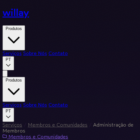
willay
Produtos
Serviços
Sobre Nós
Contato
PT
Produtos
Serviços
Sobre Nós
Contato
PT
Serviços
/
Membros e Comunidades
/
Administração de
Membros
Membros e Comunidades