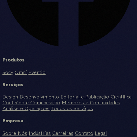
Produtos
Socy
Omni
Eventio
Serviços
Design
Desenvolvimento
Editorial e Publicação Científica
Conteúdo e Comunicação
Membros e Comunidades
Análise e Operações
Todos os Serviços
Empresa
Sobre Nós
Indústrias
Carreiras
Contato
Legal